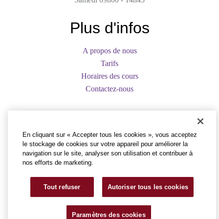
Plus d'infos
A propos de nous
Tarifs
Horaires des cours
Contactez-nous
Contacts
En cliquant sur « Accepter tous les cookies », vous acceptez
Chaussée Romaine 431
le stockage de cookies sur votre appareil pour améliorer la
1020 Bruxelles
navigation sur le site, analyser son utilisation et contribuer à
info@atelier-temps-lies.be
nos efforts de marketing.
+32 2 216 08 49
Tout refuser
Autoriser tous les cookies
© Atelier temps-Liés -
Privacy Policy
-
Created by Wikafi SPRL
Paramètres des cookies