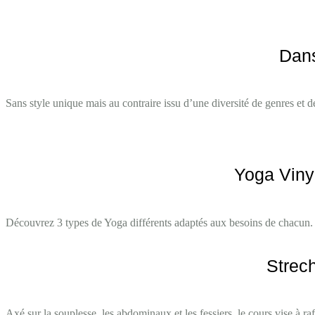
Dan
Sans style unique mais au contraire issu d’une diversité de genres et 
Yoga Viny
Découvrez 3 types de Yoga différents adaptés aux besoins de chacun.
Strech
Axé sur la souplesse, les abdominaux et les fessiers, le cours vise à ra